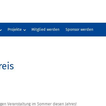
Projekte
Mitglied werden
Sponsor werden
Fußabdrücke Dresden
ing-Preis
Kooperation SachsenMedien
äger
reis
rtigen Veranstaltung im Sommer diesen Jahres!