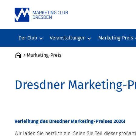
Der Club
Veranstaltungen
Marketing-Preis
Der Club
Veranstaltungen
Marketing-Preis
Marketing-Preis
Mitglieder
Veranstaltungsberichte
Vorschlag Market
News
Veranstaltungsarchiv
Bisherige Preistr
Dresdner Marketing-P
Satzung
Jury
Vorstand und Beirat
Geschäftsstelle
Verleihung des Dresdner Marketing-Preises 2026!
Wir laden Sie herzlich ein! Seien Sie Teil dieser großa