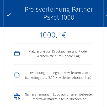
Preisverleihung Partner
Paket 1000
1000,- €
Platzierung von Drucksachen und / oder
Werbemitteln im Goodie-Bag
Erwähnung mit Logo in Newslettern zum
Marketingpreis (800 Newsletter-Abonnenten)
Namensnennung + Logo auf unserer Webseite
unter www.marketingclub-dresden.de