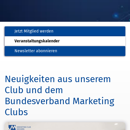
Jetzt Mitglied werden
Veranstaltungskalender
Wir sind die Dresdner
Marketing-Community
Newsletter abonnieren
Bundesweites Netzwerk aus über 60
regionalen Marketing Clubs
Neuigkeiten aus unserem
Club und dem
Bundesverband Marketing
Clubs