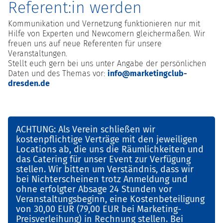
Referent:in werden
Kommunikation und Vernetzung funktionieren nur mit
Hilfe von Experten und Newcomern gleichermaßen. Wir
freuen uns auf neue Referenten für unsere
Veranstaltungen.
Stellt euch gern bei uns unter Angabe der persönlichen
Daten und des Themas vor:
info@marketingclub-
dresden.de
ACHTUNG: Als Verein schließen wir
kostenpflichtige Verträge mit den jeweiligen
Locations ab, die uns die Räumlichkeiten und
das Catering für unser Event zur Verfügung
stellen. Wir bitten um Verständnis, dass wir
bei Nichterscheinen trotz Anmeldung und
ohne erfolgter Absage 24 Stunden vor
Veranstaltungsbeginn, eine Kostenbeteiligung
von 30,00 EUR (79,00 EUR bei Marketing-
Preisverleihung) in Rechnung stellen. Bei