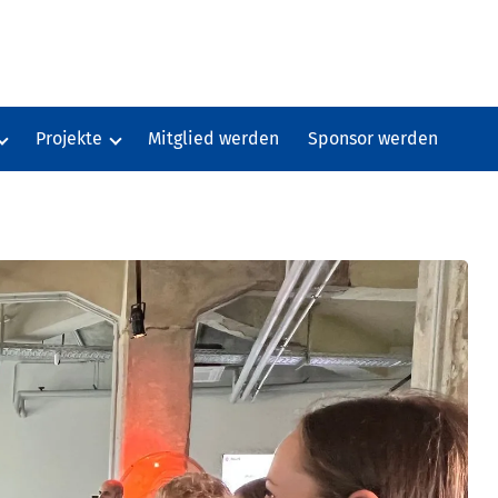
Projekte
Mitglied werden
Sponsor werden
Fußabdrücke Dresden
ing-Preis
Kooperation SachsenMedien
äger