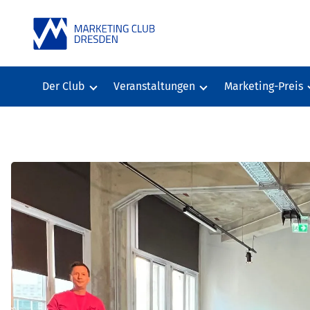
Der Club
Veranstaltungen
Marketing-Preis
Der Club
Veranstaltungen
Marketing-Preis
Mitglieder
Veranstaltungsberichte
Vorschlag Market
News
Veranstaltungsarchiv
Bisherige Preistr
Satzung
Jury
Vorstand und Beirat
Geschäftsstelle