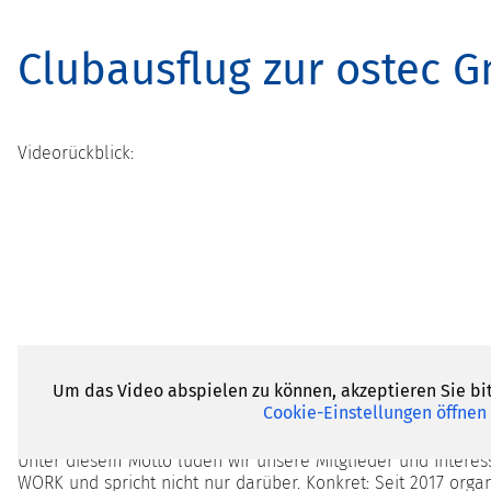
Clubausflug zur ostec 
Videorückblick:
Um das Video abspielen zu können, akzeptieren Sie bit
Cookie-Einstellungen öffnen
"Zieldisziplin entfaltet Kreativität“ - so geht HOLOKRATIE
Unter diesem Motto luden wir unsere Mitglieder und Interes
WORK und spricht nicht nur darüber. Konkret: Seit 2017 organ