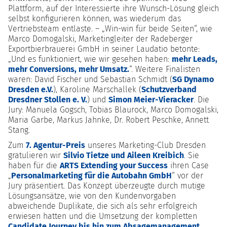
Plattform, auf der Interessierte ihre Wunsch-Lösung gleich
selbst konfigurieren können, was wiederum das
Vertriebsteam entlaste. – „Win-win für beide Seiten“, wie
Marco Domogalski, Marketingleiter der Radeberger
Exportbierbrauerei GmbH in seiner Laudatio betonte:
„Und es funktioniert, wie wir gesehen haben:
mehr Leads,
mehr Conversions, mehr Umsatz.
“. Weitere Finalisten
waren: David Fischer und Sebastian Schmidt (
SG Dynamo
Dresden e.V.
), Karoline Marschallek (
Schutzverband
Dresdner Stollen e. V.
) und
Simon Meier-Vieracker
. Die
Jury: Manuela Gogsch, Tobias Blaurock, Marco Domogalski,
Maria Garbe, Markus Jahnke, Dr. Robert Peschke, Annett
Stang.
Zum
7. Agentur-Preis
unseres Marketing-Club Dresden
gratulieren wir
Silvio Tietze und Aileen Kreibich
. Sie
haben für die
ARTS Extending your Success
ihren Case
„
Personalmarketing für die Autobahn GmbH
“ vor der
Jury präsentiert. Das Konzept überzeugte durch mutige
Lösungsansätze, wie von den Kundenvorgaben
abweichende Duplikate, die sich als sehr erfolgreich
erwiesen hatten und die Umsetzung der kompletten
Candidate Journey bis hin zum Absagemanagement
.