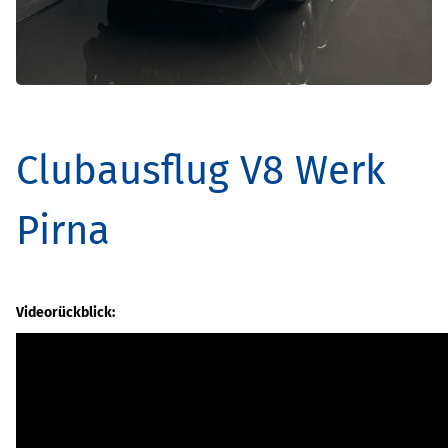
Clubausflug V8 Werk
Pirna
Videorückblick: