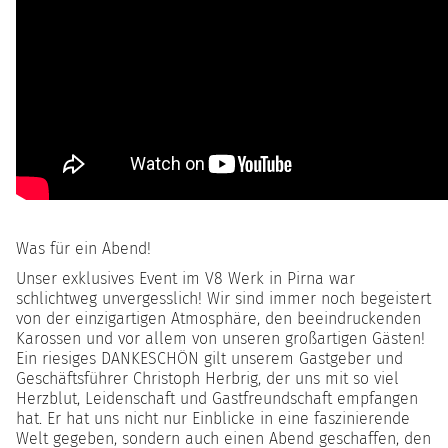
Was für ein Abend!
Unser exklusives Event im V8 Werk in Pirna war
schlichtweg unvergesslich! Wir sind immer noch begeistert
von der einzigartigen Atmosphäre, den beeindruckenden
Karossen und vor allem von unseren großartigen Gästen!
Ein riesiges DANKESCHÖN gilt unserem Gastgeber und
Geschäftsführer Christoph Herbrig, der uns mit so viel
Herzblut, Leidenschaft und Gastfreundschaft empfangen
hat. Er hat uns nicht nur Einblicke in eine faszinierende
Welt gegeben, sondern auch einen Abend geschaffen, den