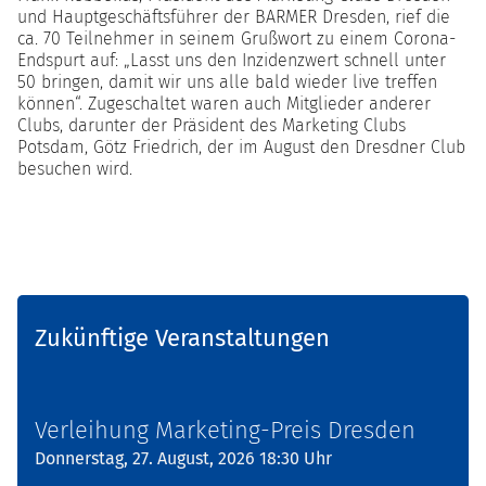
und Hauptgeschäftsführer der BARMER Dresden, rief die
ca. 70 Teilnehmer in seinem Grußwort zu einem Corona-
Endspurt auf: „Lasst uns den Inzidenzwert schnell unter
50 bringen, damit wir uns alle bald wieder live treffen
können“. Zugeschaltet waren auch Mitglieder anderer
Clubs, darunter der Präsident des Marketing Clubs
Potsdam, Götz Friedrich, der im August den Dresdner Club
besuchen wird.
Zukünftige Veranstaltungen
Verleihung Marketing-Preis Dresden
Donnerstag, 27. August, 2026 18:30 Uhr