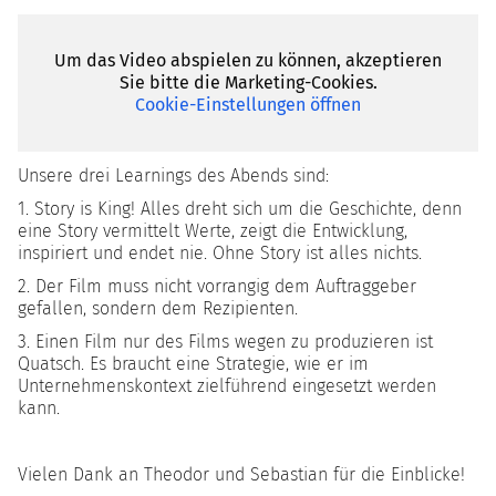
Um das Video abspielen zu können, akzeptieren
Sie bitte die Marketing-Cookies.
Wir hatten bei unserem Clubabend "Zukunft des Films im
Cookie-Einstellungen öffnen
Marketing" Theodor Glöer und Sebastian Linda als
Referenten zu Gast.
Unsere drei Learnings des Abends sind:
1. Story is King! Alles dreht sich um die Geschichte, denn
eine Story vermittelt Werte, zeigt die Entwicklung,
inspiriert und endet nie. Ohne Story ist alles nichts.
2. Der Film muss nicht vorrangig dem Auftraggeber
gefallen, sondern dem Rezipienten.
3. Einen Film nur des Films wegen zu produzieren ist
Quatsch. Es braucht eine Strategie, wie er im
Unternehmenskontext zielführend eingesetzt werden
kann.
Vielen Dank an Theodor und Sebastian für die Einblicke!